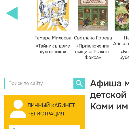
Тамара Михеева
Светлана Горева
На
Алекса
«Тайник в доме
«Приключения
художника»
сыщика Рыжего
«Бо
Фокса»
буб
Афиша м
детской
Коми им
ЛИЧНЫЙ КАБИНЕТ
РЕГИСТРАЦИЯ