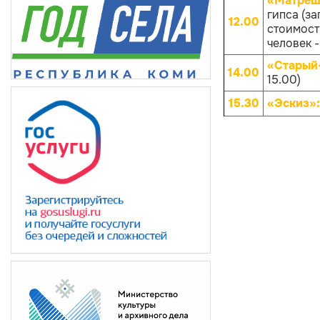
«Матрёш
гипса (за
12.00
стоимости
человек -
«Старый
14.00
15.00)
15.30
«Эскиз»