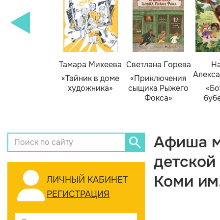
Тамара Михеева
Светлана Горева
На
Алекса
«Тайник в доме
«Приключения
художника»
сыщика Рыжего
«Бо
Фокса»
буб
Афиша м
детской
Коми им
ЛИЧНЫЙ КАБИНЕТ
РЕГИСТРАЦИЯ