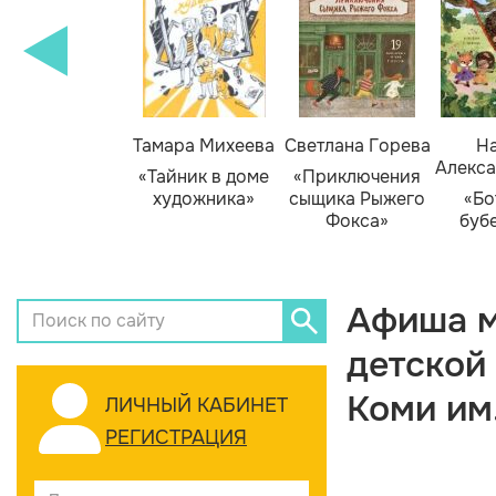
Тамара Михеева
Светлана Горева
На
Алекса
«Тайник в доме
«Приключения
художника»
сыщика Рыжего
«Бо
Фокса»
буб
Афиша м
детской
Коми им
ЛИЧНЫЙ КАБИНЕТ
РЕГИСТРАЦИЯ