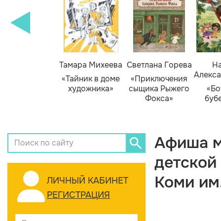
Тамара Михеева
Светлана Горева
На
Алекса
«Тайник в доме
«Приключения
художника»
сыщика Рыжего
«Бо
Фокса»
буб
Афиша м
детской
Коми им
ЛИЧНЫЙ КАБИНЕТ
РЕГИСТРАЦИЯ