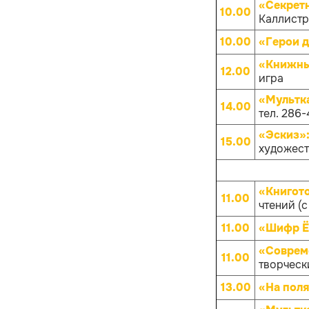
«Секрет
10.00
Каллистра
10.00
«Герои д
«Книжны
12.00
игра
«Мультк
14.00
тел. 286-
«Эскиз»
15.00
художест
«Книгот
11.00
чтений (с
11.00
«Шифр 
«Совреме
11.00
творчески
13.00
«На поля