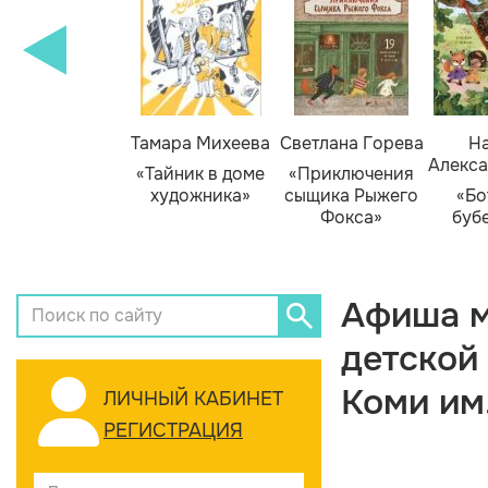
Тамара Михеева
Светлана Горева
На
Алекса
«Тайник в доме
«Приключения
художника»
сыщика Рыжего
«Бо
Фокса»
буб
Афиша м
детской
Коми им
ЛИЧНЫЙ КАБИНЕТ
РЕГИСТРАЦИЯ