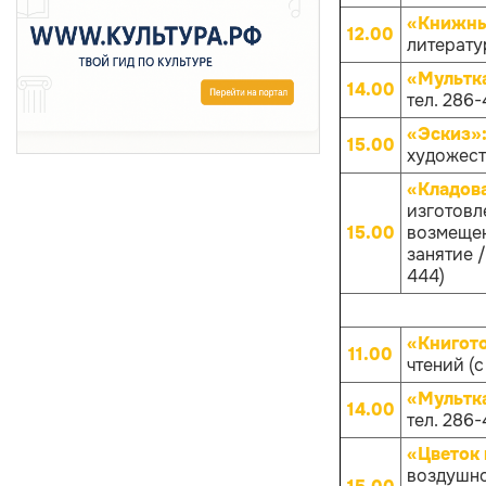
«Книжны
12.00
литерату
«Мультк
14.00
тел. 286-
«Эскиз»
15.00
художест
«Кладов
изготовл
15.00
возмещен
занятие /
444)
«Книгот
11.00
чтений (с
«Мультк
14.00
тел. 286-
«Цветок 
воздушно