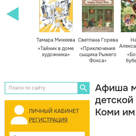
Тамара Михеева
Светлана Горева
На
Алекса
«Тайник в доме
«Приключения
художника»
сыщика Рыжего
«Бо
Фокса»
буб
Афиша м
детской
Коми им
ЛИЧНЫЙ КАБИНЕТ
РЕГИСТРАЦИЯ