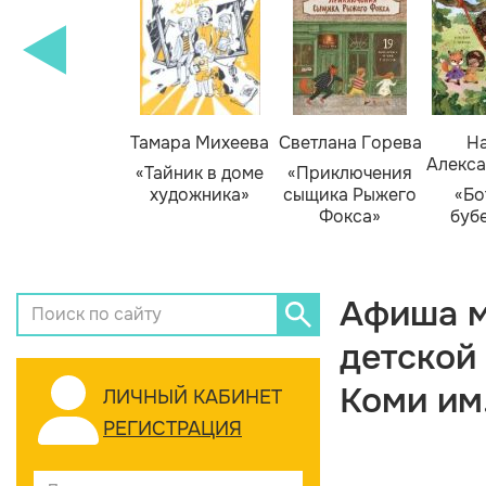
Тамара Михеева
Светлана Горева
На
Алекса
«Тайник в доме
«Приключения
художника»
сыщика Рыжего
«Бо
Фокса»
буб
Афиша м
детской
Коми им
ЛИЧНЫЙ КАБИНЕТ
РЕГИСТРАЦИЯ