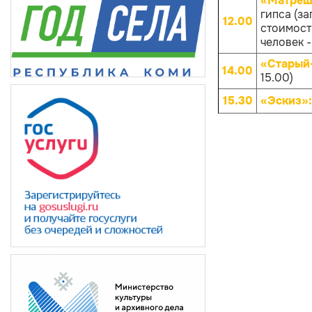
«Матрёш
гипса (за
12.00
стоимости
человек -
«Старый
14.00
15.00)
15.30
«Эскиз»