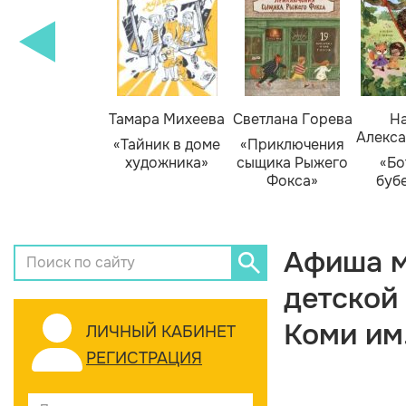
Тамара Михеева
Светлана Горева
На
Алекса
«Тайник в доме
«Приключения
художника»
сыщика Рыжего
«Бо
Фокса»
буб
Афиша м
детской
Коми им
ЛИЧНЫЙ КАБИНЕТ
РЕГИСТРАЦИЯ