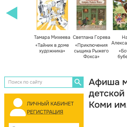
Тамара Михеева
Светлана Горева
На
Алекса
«Тайник в доме
«Приключения
художника»
сыщика Рыжего
«Бо
Фокса»
буб
Афиша м
детской
Коми им
ЛИЧНЫЙ КАБИНЕТ
РЕГИСТРАЦИЯ