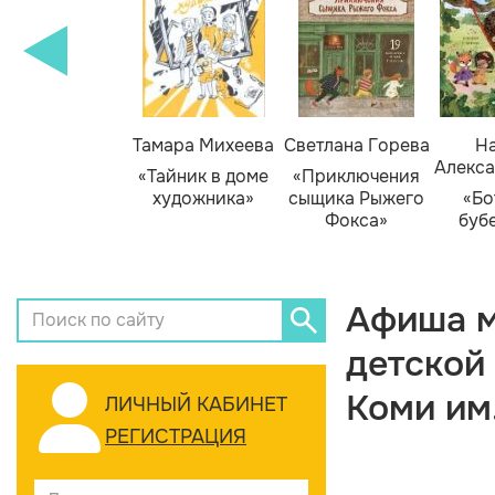
Тамара Михеева
Светлана Горева
На
Алекса
«Тайник в доме
«Приключения
художника»
сыщика Рыжего
«Бо
Фокса»
буб
Афиша м
детской
Коми им
ЛИЧНЫЙ КАБИНЕТ
РЕГИСТРАЦИЯ