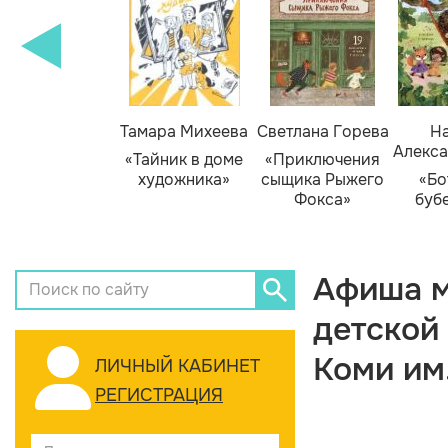
Тамара Михеева
Светлана Горева
На
Алекса
«Тайник в доме
«Приключения
художника»
сыщика Рыжего
«Бо
Фокса»
буб
Афиша м
детской
Коми им
ЛИЧНЫЙ КАБИНЕТ
РЕГИСТРАЦИЯ