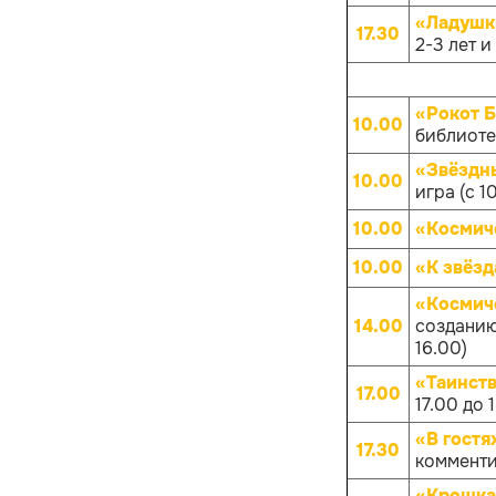
«Ладушк
17.30
2-3 лет и
«Рокот 
10.00
библиотек
«Звёздны
10.00
игра (с 1
10.00
«Космич
10.00
«К звёз
«Космич
14.00
созданию
16.00)
«Таинств
17.00
17.00 до 
«В гостя
17.30
комменти
«Крошка