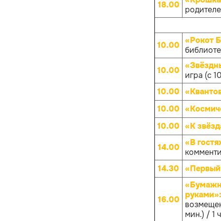
18.00
родителей
«Рокот 
10.00
библиотек
«Звёздны
10.00
игра (с 1
10.00
«Кванто
10.00
«Космич
10.00
«К звёз
«В гостя
14.00
комменти
14.30
«Первый
«Бумажны
руками»
16.00
возмещен
мин.) / 1 