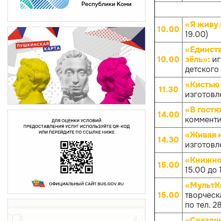
«Я живу 
10.00
19.00)
«Единств
10.00
зёль»:
иг
детского 
«Кистью
11.30
изготовле
«В гостя
14.00
комменти
«Живая 
14.30
изготовл
«Книжно
15.00
15.00 до 
«МультКа
15.00
творческа
по тел. 
«Сказоч