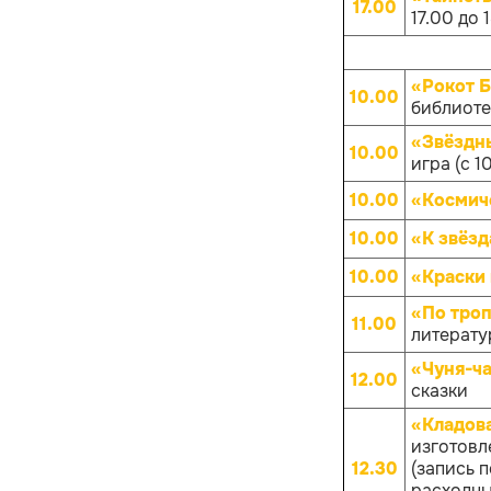
17.00
17.00 до 
«Рокот 
10.00
библиотек
«Звёздны
10.00
игра (с 1
10.00
«Космич
10.00
«К звёз
10.00
«Краски
«По троп
11.00
литератур
«Чуня-ча
12.00
сказки
«Кладов
изготовл
12.30
(запись 
расходных