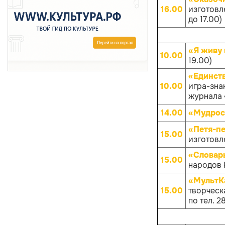
16.00
изготовл
до 17.00)
«Я живу 
10.00
19.00)
«Единств
10.00
игра-зна
журнала «
14.00
«Мудрос
«Петя-п
15.00
изготовл
«Словар
15.00
народов Р
«МультКа
15.00
творческа
по тел. 