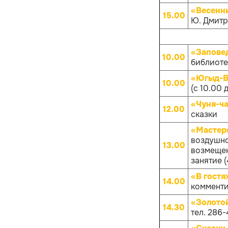
«Весенн
15.00
Ю. Дмитр
«Запове
10.00
библиотек
«Югыд-Ва
10.00
(с 10.00 
«Чуня-ча
12.00
сказки
«Мастер
воздушно
13.00
возмещен
занятие (
«В гостя
14.00
комменти
«Золото
14.30
тел. 286-