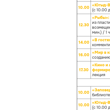
«Югыд-Ва
10.00
(с 10.00 
«Рыбы»
из пласти
12.30
возмещен
мин.) / 1 
«В гостя
14.00
комменти
«Мир в к
16.00
созданию
«Кино и 
17.30
формиров
лекция
«Запове
10.00
библиотек
«Югыд-Ва
10.00
(с 10.00 