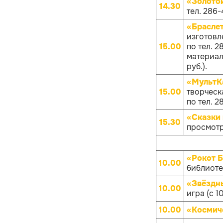
«Золото
14.30
тел. 286-
«Брасле
изготовл
15.00
по тел. 
материало
руб.).
«МультКа
15.00
творческа
по тел. 
«Сказки 
15.30
просмотр
«Рокот 
10.00
библиотек
«Звёздны
10.00
игра (с 1
10.00
«Космич