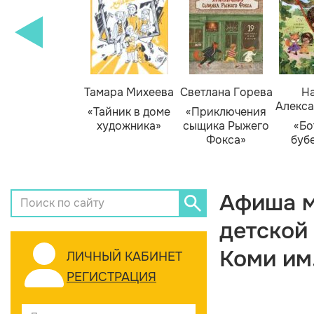
Тамара Михеева
Светлана Горева
На
Алекса
«Тайник в доме
«Приключения
художника»
сыщика Рыжего
«Бо
Фокса»
буб
Афиша м
детской
Коми им
ЛИЧНЫЙ КАБИНЕТ
РЕГИСТРАЦИЯ