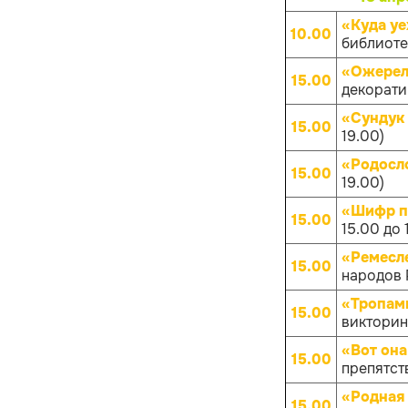
«Куда уе
10.00
библиотек
«Ожерел
15.00
декоратив
«Сундук
15.00
19.00)
«Родосл
15.00
19.00)
«Шифр п
15.00
15.00 до 
«Ремесл
15.00
народов Р
«Тропам
15.00
викторина
«Вот она
15.00
препятств
«Родная
15.00