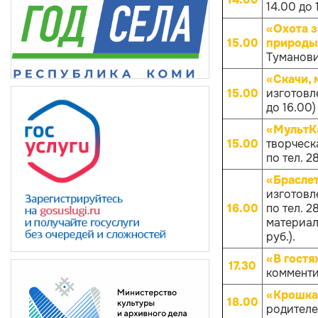
14.00 до 
«Охота з
15.00
природы
Туманович
«Скачи, 
15.00
изготовл
до 16.00)
«МультКа
15.00
творческа
по тел. 
«Брасле
изготовл
16.00
по тел. 
материало
руб.).
«В гостя
17.30
комменти
«Крошка
18.00
родителей