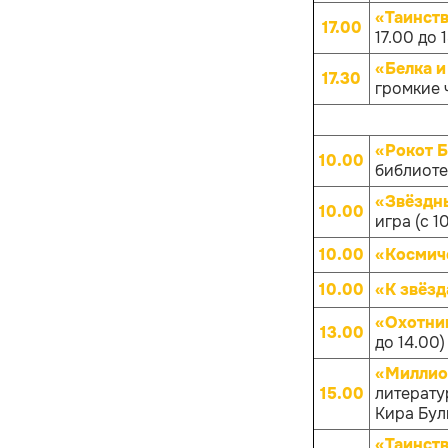
«Таинств
17.00
17.00 до 
«Белка и
17.30
громкие ч
«Рокот 
10.00
библиотек
«Звёздны
10.00
игра (с 1
10.00
«Космич
10.00
«К звёз
«Охотни
13.00
до 14.00)
«Миллио
15.00
литерату
Кира Булы
«Таинств