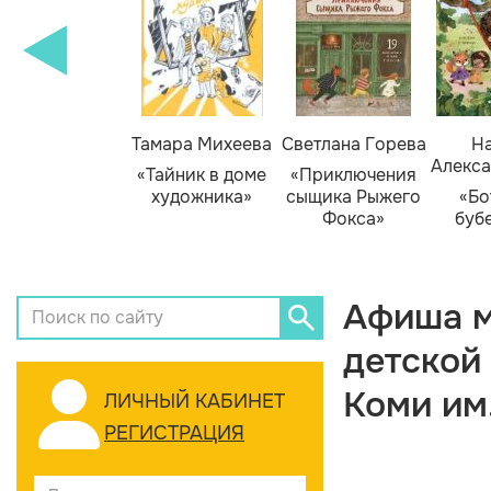
Тамара Михеева
Светлана Горева
На
Алекса
«Тайник в доме
«Приключения
художника»
сыщика Рыжего
«Бо
Фокса»
буб
Афиша м
детской
Коми им
ЛИЧНЫЙ КАБИНЕТ
РЕГИСТРАЦИЯ