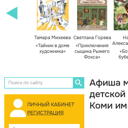
Тамара Михеева
Светлана Горева
На
Алекса
«Тайник в доме
«Приключения
художника»
сыщика Рыжего
«Бо
Фокса»
буб
Афиша м
детской
Коми им
ЛИЧНЫЙ КАБИНЕТ
РЕГИСТРАЦИЯ