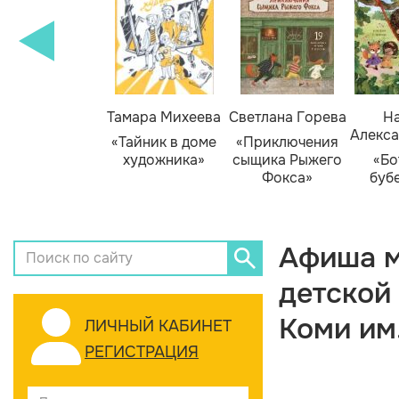
Тамара Михеева
Светлана Горева
На
Алекса
«Тайник в доме
«Приключения
художника»
сыщика Рыжего
«Бо
Фокса»
буб
Афиша м
детской
Коми им
ЛИЧНЫЙ КАБИНЕТ
РЕГИСТРАЦИЯ