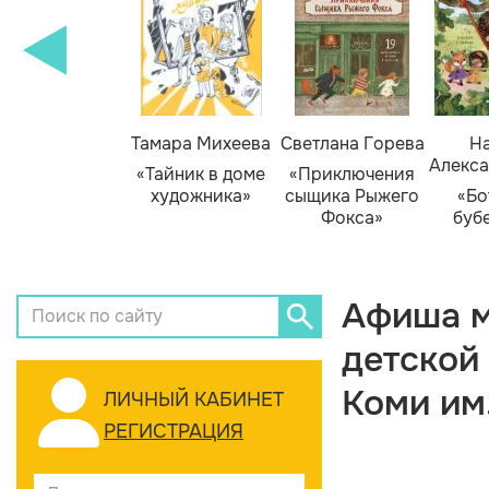
Тамара Михеева
Светлана Горева
На
Алекса
«Тайник в доме
«Приключения
художника»
сыщика Рыжего
«Бо
Фокса»
буб
Афиша м
детской
Коми им
ЛИЧНЫЙ КАБИНЕТ
РЕГИСТРАЦИЯ