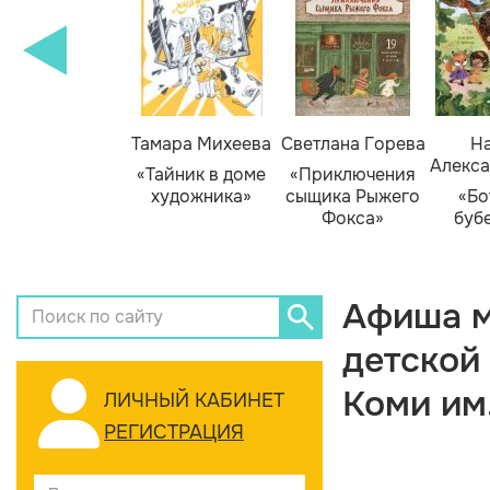
Тамара Михеева
Светлана Горева
На
Алекса
«Тайник в доме
«Приключения
художника»
сыщика Рыжего
«Бо
Фокса»
буб
Афиша м
детской
Коми им
ЛИЧНЫЙ КАБИНЕТ
РЕГИСТРАЦИЯ