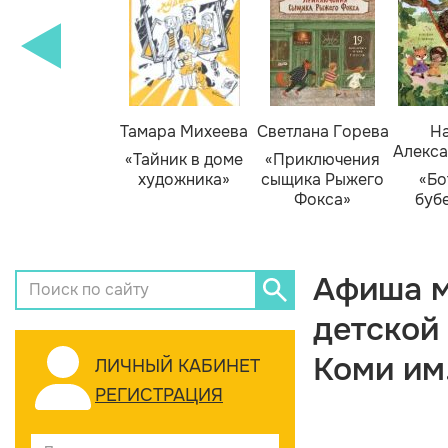
Тамара Михеева
Светлана Горева
На
Алекса
«Тайник в доме
«Приключения
художника»
сыщика Рыжего
«Бо
Фокса»
буб
Афиша м
детской
Коми им
ЛИЧНЫЙ КАБИНЕТ
РЕГИСТРАЦИЯ