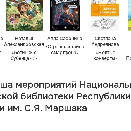
ва
Наталья
Алла Озорнина
Светлана
Александровская
Андреянова
я
«Страшная тайна
о
«Ботинки с
смартфона»
«Жёлтые
бубенцами»
конверты»
П
ша мероприятий Националь
ской библиотеки Республики
и им. С.Я. Маршака