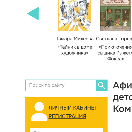
Тамара Михеева
Светлана Горе
«Тайник в доме
«Приключени
художника»
сыщика Рыжег
Фокса»
Афи
дет
Ком
ЛИЧНЫЙ КАБИНЕТ
РЕГИСТРАЦИЯ