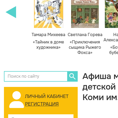
Тамара Михеева
Светлана Горева
На
Алекса
«Тайник в доме
«Приключения
художника»
сыщика Рыжего
«Бо
Фокса»
буб
Афиша м
детской
Коми им
ЛИЧНЫЙ КАБИНЕТ
РЕГИСТРАЦИЯ