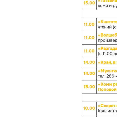
«Татьяна
15.00
коми и р
«Книгот
11.00
чтений (с
«Волшеб
11.00
произвед
«Разгад
11.00
(с 11.00 д
14.00
«Край, в
«Мультк
14.00
тел. 286-
«Коми р
15.00
Поповой
«Секрет
10.00
Каллистра