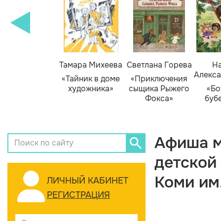
Тамара Михеева
Светлана Горева
На
Алекса
«Тайник в доме
«Приключения
художника»
сыщика Рыжего
«Бо
Фокса»
буб
Афиша м
детской
Коми им
ЛИЧНЫЙ КАБИНЕТ
РЕГИСТРАЦИЯ