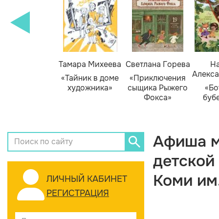
Тамара Михеева
Светлана Горева
На
Алекса
«Тайник в доме
«Приключения
художника»
сыщика Рыжего
«Бо
Фокса»
буб
Афиша м
детской
Коми им
ЛИЧНЫЙ КАБИНЕТ
РЕГИСТРАЦИЯ