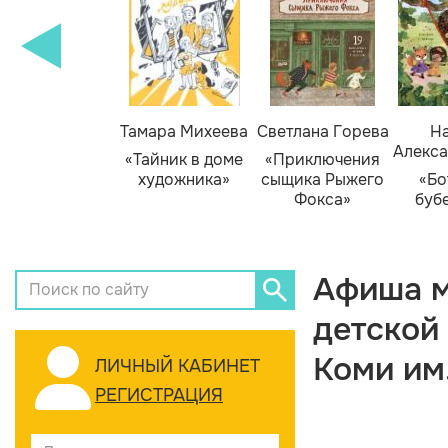
Тамара Михеева
Светлана Горева
На
Алекса
«Тайник в доме
«Приключения
художника»
сыщика Рыжего
«Бо
Фокса»
буб
Афиша м
детской
Коми им
ЛИЧНЫЙ КАБИНЕТ
РЕГИСТРАЦИЯ