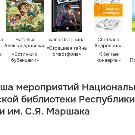
ва
Наталья
Алла Озорнина
Светлана
Александровская
Андреянова
я
«Страшная тайна
о
«Ботинки с
смартфона»
«Жёлтые
бубенцами»
конверты»
П
ша мероприятий Националь
ской библиотеки Республики
и им. С.Я. Маршака