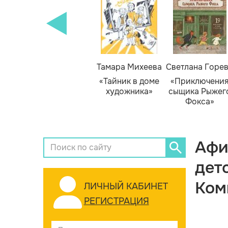
Тамара Михеева
Светлана Горе
«Тайник в доме
«Приключени
художника»
сыщика Рыжег
Фокса»
Афи
дет
Ком
ЛИЧНЫЙ КАБИНЕТ
РЕГИСТРАЦИЯ