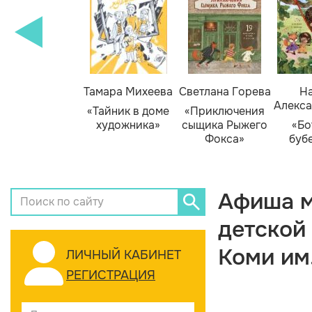
Тамара Михеева
Светлана Горева
На
Алекса
«Тайник в доме
«Приключения
художника»
сыщика Рыжего
«Бо
Фокса»
буб
Афиша м
детской
Коми им
ЛИЧНЫЙ КАБИНЕТ
РЕГИСТРАЦИЯ