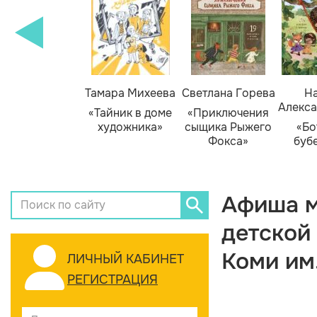
Тамара Михеева
Светлана Горева
На
Алекса
«Тайник в доме
«Приключения
художника»
сыщика Рыжего
«Бо
Фокса»
буб
Афиша м
детской
Коми им
ЛИЧНЫЙ КАБИНЕТ
РЕГИСТРАЦИЯ