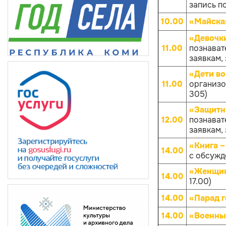
запись по
10.00
«Майска
«Девочк
11.00
познават
заявкам, 
«Дети в
11.00
организов
305)
«Защитн
12.00
познават
заявкам, 
«Книга –
14.00
с обсуж
«Женщин
14.00
17.00)
14.00
«Парад 
14.00
«Военны