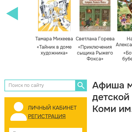
Тамара Михеева
Светлана Горева
На
Алекса
«Тайник в доме
«Приключения
художника»
сыщика Рыжего
«Бо
Фокса»
буб
Афиша м
детской
Коми им
ЛИЧНЫЙ КАБИНЕТ
РЕГИСТРАЦИЯ