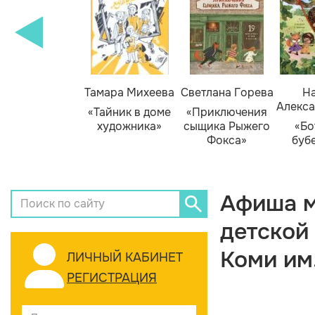
Тамара Михеева
Светлана Горева
На
Алекса
«Тайник в доме
«Приключения
художника»
сыщика Рыжего
«Бо
Фокса»
буб
Афиша м
детской
Коми им
ЛИЧНЫЙ КАБИНЕТ
РЕГИСТРАЦИЯ