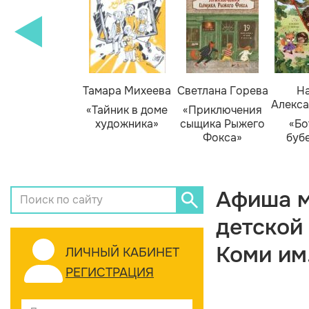
Тамара Михеева
Светлана Горева
На
Алекса
«Тайник в доме
«Приключения
художника»
сыщика Рыжего
«Бо
Фокса»
буб
Афиша м
детской
Коми им
ЛИЧНЫЙ КАБИНЕТ
РЕГИСТРАЦИЯ