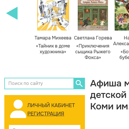
Тамара Михеева
Светлана Горева
На
Алекса
«Тайник в доме
«Приключения
художника»
сыщика Рыжего
«Бо
Фокса»
буб
Афиша м
детской
Коми им
ЛИЧНЫЙ КАБИНЕТ
РЕГИСТРАЦИЯ