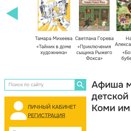
Тамара Михеева
Светлана Горева
На
Алекса
«Тайник в доме
«Приключения
художника»
сыщика Рыжего
«Бо
Фокса»
буб
Афиша м
детской
Коми им
ЛИЧНЫЙ КАБИНЕТ
РЕГИСТРАЦИЯ