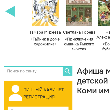
Тамара Михеева
Светлана Горева
На
Алекса
«Тайник в доме
«Приключения
художника»
сыщика Рыжего
«Бо
Фокса»
буб
Афиша м
детской
Коми им
ЛИЧНЫЙ КАБИНЕТ
РЕГИСТРАЦИЯ