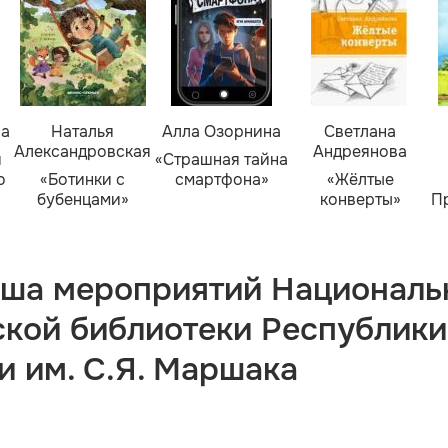
ва
Наталья
Алла Озорнина
Светлана
Александровская
Андреянова
я
«Страшная тайна
о
«Ботинки с
смартфона»
«Жёлтые
бубенцами»
конверты»
П
ша мероприятий Националь
ской библиотеки Республики
и им. С.Я. Маршака