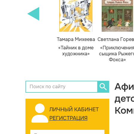
Тамара Михеева
Светлана Горе
«Тайник в доме
«Приключени
художника»
сыщика Рыжег
Фокса»
Афи
дет
Ком
ЛИЧНЫЙ КАБИНЕТ
РЕГИСТРАЦИЯ