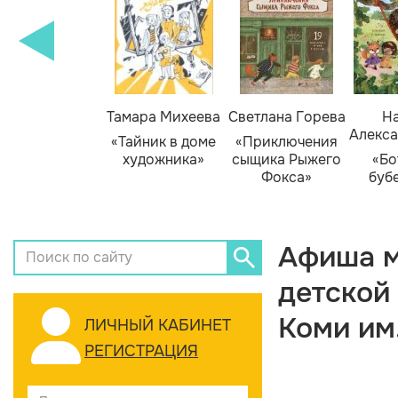
Тамара Михеева
Светлана Горева
На
Алекса
«Тайник в доме
«Приключения
художника»
сыщика Рыжего
«Бо
Фокса»
буб
Афиша м
детской
Коми им
ЛИЧНЫЙ КАБИНЕТ
РЕГИСТРАЦИЯ