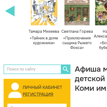
Тамара Михеева
Светлана Горева
На
Алекса
«Тайник в доме
«Приключения
художника»
сыщика Рыжего
«Бо
Фокса»
буб
Афиша м
детской
Коми им
ЛИЧНЫЙ КАБИНЕТ
РЕГИСТРАЦИЯ