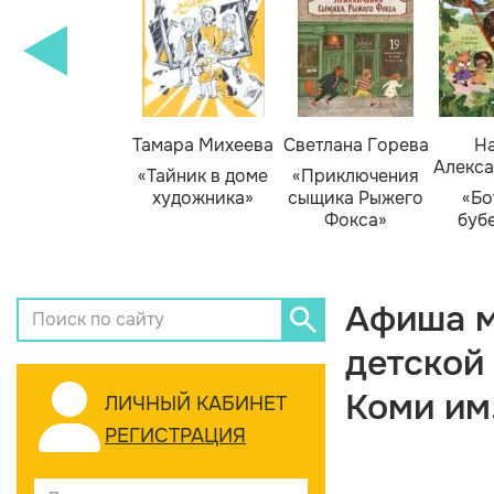
Тамара Михеева
Светлана Горева
На
Алекса
«Тайник в доме
«Приключения
художника»
сыщика Рыжего
«Бо
Фокса»
буб
Афиша м
детской
Коми им
ЛИЧНЫЙ КАБИНЕТ
РЕГИСТРАЦИЯ