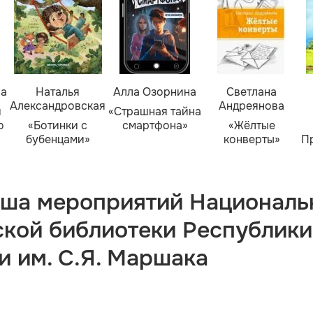
ва
Наталья
Алла Озорнина
Светлана
Александровская
Андреянова
я
«Страшная тайна
о
«Ботинки с
смартфона»
«Жёлтые
бубенцами»
конверты»
П
ша мероприятий Националь
ской библиотеки Республики
и им. С.Я. Маршака