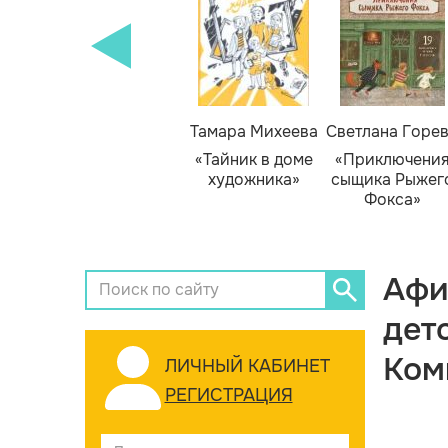
Тамара Михеева
Светлана Горе
«Тайник в доме
«Приключени
художника»
сыщика Рыжег
Фокса»
Афи
дет
Ком
ЛИЧНЫЙ КАБИНЕТ
РЕГИСТРАЦИЯ