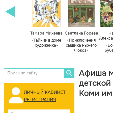
Тамара Михеева
Светлана Горева
На
Алекса
«Тайник в доме
«Приключения
художника»
сыщика Рыжего
«Бо
Фокса»
буб
Афиша м
детской
Коми им
ЛИЧНЫЙ КАБИНЕТ
РЕГИСТРАЦИЯ