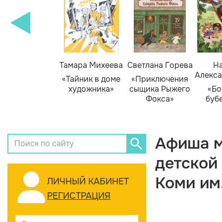
Тамара Михеева
Светлана Горева
На
Алекса
«Тайник в доме
«Приключения
художника»
сыщика Рыжего
«Бо
Фокса»
буб
Афиша м
детской
Коми им
ЛИЧНЫЙ КАБИНЕТ
РЕГИСТРАЦИЯ