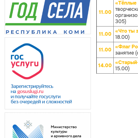
«Тёплые 
творческ
11.00
организов
305)
«Что ты 
11.00
18.00)
«Флаг Ро
11.00
занятие (
«Старый
14.00
15.00)