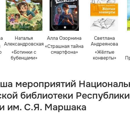
ва
Наталья
Алла Озорнина
Светлана
Александровская
Андреянова
я
«Страшная тайна
о
«Ботинки с
смартфона»
«Жёлтые
бубенцами»
конверты»
П
ша мероприятий Националь
ской библиотеки Республики
и им. С.Я. Маршака