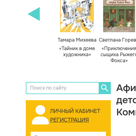
Тамара Михеева
Светлана Горе
«Тайник в доме
«Приключени
художника»
сыщика Рыжег
Фокса»
Афи
дет
Ком
ЛИЧНЫЙ КАБИНЕТ
РЕГИСТРАЦИЯ