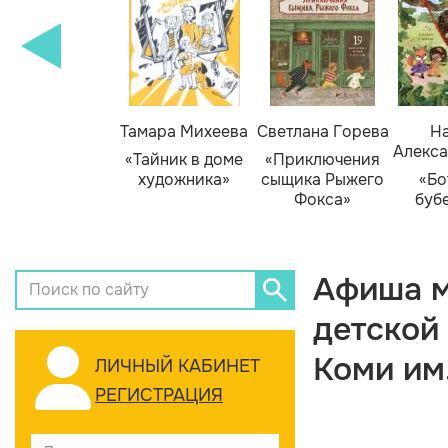
Тамара Михеева
Светлана Горева
На
Алекса
«Тайник в доме
«Приключения
художника»
сыщика Рыжего
«Бо
Фокса»
буб
Афиша м
детской
Коми им
ЛИЧНЫЙ КАБИНЕТ
РЕГИСТРАЦИЯ