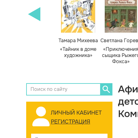
Тамара Михеева
Светлана Горе
«Тайник в доме
«Приключени
художника»
сыщика Рыжег
Фокса»
Афи
дет
Ком
ЛИЧНЫЙ КАБИНЕТ
РЕГИСТРАЦИЯ