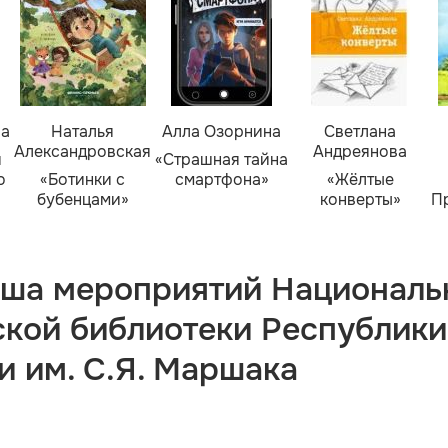
ва
Наталья
Алла Озорнина
Светлана
Александровская
Андреянова
я
«Страшная тайна
о
«Ботинки с
смартфона»
«Жёлтые
бубенцами»
конверты»
П
ша мероприятий Националь
ской библиотеки Республики
и им. С.Я. Маршака