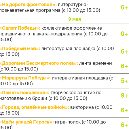
«На дороге фронтовой»:
литературно-
6+
познавательная программа (с 13.00 до 15.00)
9 мая
«Салют Победы»:
коллективное оформление
0+
праздничного плаката-поздравления (с 10.00 до
15.00)
«Победный май»:
литературная площадка (с 10.00
6+
до 15.00)
«Дорогами Бессмертного полка»:
лента времени
6+
(с 10.00 до 15.00)
«Маршруты Победы»:
интерактивная площадка (с
5+
10.00 до 15.00)
«Память поколений»:
творческое занятие по
9+
изготовлению броши (с 10.00 до 15.00)
«Города, опалённые войной»:
викторина (с 10.00
6+
до 15.00)
«Идём улицей Героев»:
игра-поиск (с 10.00 до
6+
15.00)