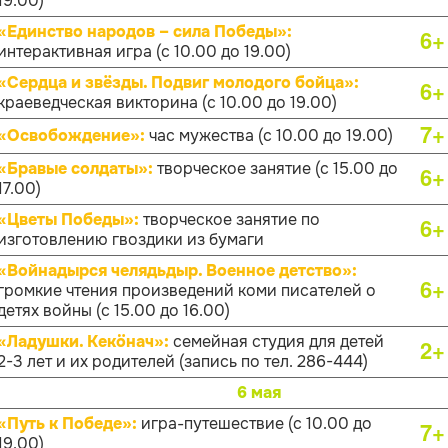
19.00)
«Единство народов – сила Победы»:
6+
интерактивная игра (с 10.00 до 19.00)
«Сердца и звёзды. Подвиг молодого бойца»:
6+
краеведческая викторина (с 10.00 до 19.00)
7+
«Освобождение»:
час мужества (с 10.00 до 19.00)
«Бравые солдаты»:
творческое занятие (с 15.00 до
6+
17.00)
«Цветы Победы»:
творческое занятие по
6+
изготовлению гвоздики из бумаги
«Войнадырся челядьдыр. Военное детство»:
6+
громкие чтения произведений коми писателей о
детях войны (с 15.00 до 16.00)
«Ладушки. Кекӧнач»:
семейная студия для детей
2+
2-3 лет и их родителей (запись по тел. 286-444)
6 мая
«Путь к Победе»:
игра-путешествие (с 10.00 до
7+
19.00)