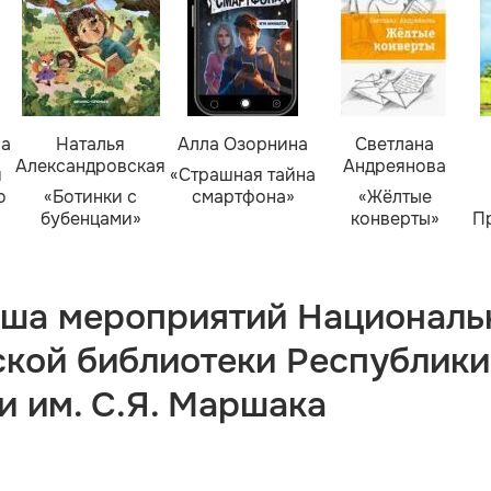
ва
Наталья
Алла Озорнина
Светлана
Александровская
Андреянова
я
«Страшная тайна
о
«Ботинки с
смартфона»
«Жёлтые
бубенцами»
конверты»
П
ша мероприятий Националь
ской библиотеки Республики
и им. С.Я. Маршака