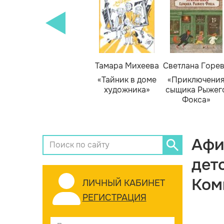
Тамара Михеева
Светлана Горе
«Тайник в доме
«Приключени
художника»
сыщика Рыжег
Фокса»
Афи
дет
Ком
ЛИЧНЫЙ КАБИНЕТ
РЕГИСТРАЦИЯ