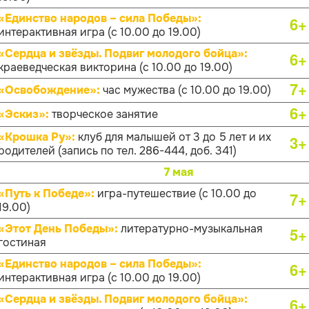
«Единство народов – сила Победы»:
6+
интерактивная игра (с 10.00 до 19.00)
«Сердца и звёзды. Подвиг молодого бойца»:
6+
краеведческая викторина (с 10.00 до 19.00)
7+
«Освобождение»:
час мужества (с 10.00 до 19.00)
6+
«Эскиз»:
творческое занятие
«Крошка Ру»:
клуб для малышей от 3 до 5 лет и их
3+
родителей (запись по тел. 286-444, доб. 341)
7 мая
«Путь к Победе»:
игра-путешествие (с 10.00 до
7+
19.00)
«Этот День Победы»:
литературно-музыкальная
5+
гостиная
«Единство народов – сила Победы»:
6+
интерактивная игра (с 10.00 до 19.00)
«Сердца и звёзды. Подвиг молодого бойца»:
6+