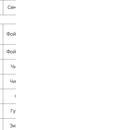
Семицветик
Фойе 1 этажа
Фойе 1 этажа
Читай-ка
ЧитариУм
Ошпи
Гулливер
Зиль-зёль