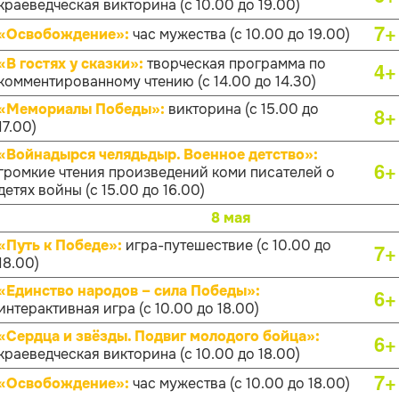
краеведческая викторина (с 10.00 до 19.00)
7+
«Освобождение»:
час мужества (с 10.00 до 19.00)
«В гостях у сказки»:
творческая программа по
4+
комментированному чтению (с 14.00 до 14.30)
«Мемориалы Победы»:
викторина (с 15.00 до
8+
17.00)
«Войнадырся челядьдыр. Военное детство»:
6+
громкие чтения произведений коми писателей о
детях войны (с 15.00 до 16.00)
8 мая
«Путь к Победе»:
игра-путешествие (с 10.00 до
7+
18.00)
«Единство народов – сила Победы»:
6+
интерактивная игра (с 10.00 до 18.00)
«Сердца и звёзды. Подвиг молодого бойца»:
6+
краеведческая викторина (с 10.00 до 18.00)
7+
«Освобождение»:
час мужества (с 10.00 до 18.00)