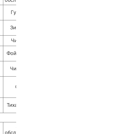
обслуживания
Гулливер
Зиль-зёль
Читай-ка
Фойе 1 этажа
ЧитариУм
Ошпи
Тихая сказка
Залы
обслуживания