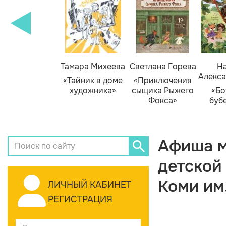
Тамара Михеева
Светлана Горева
На
Алекса
«Тайник в доме
«Приключения
художника»
сыщика Рыжего
«Бо
Фокса»
буб
Афиша м
детской
Коми им
ЛИЧНЫЙ КАБИНЕТ
РЕГИСТРАЦИЯ