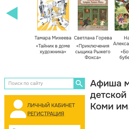
Тамара Михеева
Светлана Горева
На
Алекса
«Тайник в доме
«Приключения
художника»
сыщика Рыжего
«Бо
Фокса»
буб
Афиша м
детской
Коми им
ЛИЧНЫЙ КАБИНЕТ
РЕГИСТРАЦИЯ