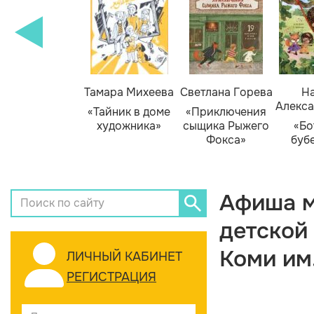
Тамара Михеева
Светлана Горева
На
Алекса
«Тайник в доме
«Приключения
художника»
сыщика Рыжего
«Бо
Фокса»
буб
Афиша м
детской
Коми им
ЛИЧНЫЙ КАБИНЕТ
РЕГИСТРАЦИЯ