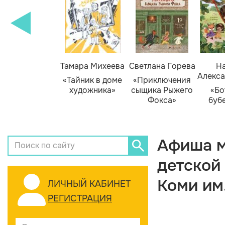
Тамара Михеева
Светлана Горева
На
Алекса
«Тайник в доме
«Приключения
художника»
сыщика Рыжего
«Бо
Фокса»
буб
Афиша м
детской
Коми им
ЛИЧНЫЙ КАБИНЕТ
РЕГИСТРАЦИЯ