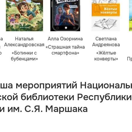
ва
Наталья
Алла Озорнина
Светлана
Александровская
Андреянова
я
«Страшная тайна
о
«Ботинки с
смартфона»
«Жёлтые
бубенцами»
конверты»
П
ша мероприятий Националь
ской библиотеки Республики
и им. С.Я. Маршака