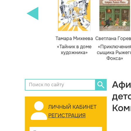
Тамара Михеева
Светлана Горе
«Тайник в доме
«Приключени
художника»
сыщика Рыжег
Фокса»
Афи
дет
Ком
ЛИЧНЫЙ КАБИНЕТ
РЕГИСТРАЦИЯ