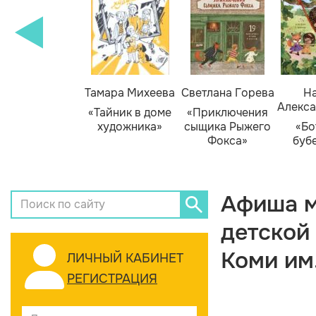
Тамара Михеева
Светлана Горева
На
Алекса
«Тайник в доме
«Приключения
художника»
сыщика Рыжего
«Бо
Фокса»
буб
Афиша м
детской
Коми им
ЛИЧНЫЙ КАБИНЕТ
РЕГИСТРАЦИЯ