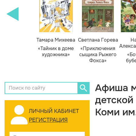
Тамара Михеева
Светлана Горева
На
Алекса
«Тайник в доме
«Приключения
художника»
сыщика Рыжего
«Бо
Фокса»
буб
Афиша м
детской
Коми им
ЛИЧНЫЙ КАБИНЕТ
РЕГИСТРАЦИЯ